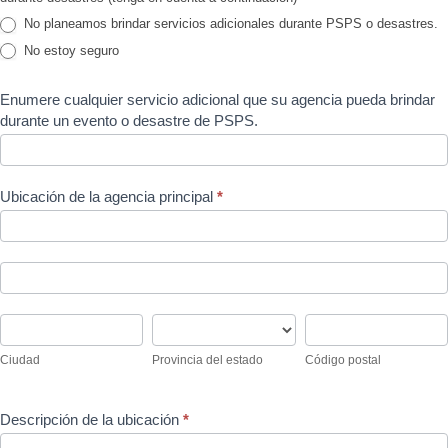
No planeamos brindar servicios adicionales durante PSPS o desastres.
No estoy seguro
Enumere cualquier servicio adicional que su agencia pueda brindar
durante un evento o desastre de PSPS.
Ubicación de la agencia principal
*
Ubicación
de
la
Ubicación
agencia
de
principal
la
Ciudad
Provincia
Código
agencia
del
postal
principal
Ciudad
Provincia del estado
Código postal
estado
Descripción de la ubicación
*