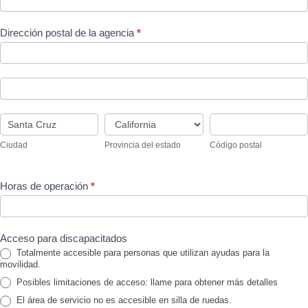
Dirección postal de la agencia
*
Dirección
postal
de
Dirección
la
postal
agencia
de
Ciudad
Provincia
Código
la
del
postal
agencia
Ciudad
Provincia del estado
Código postal
estado
Horas de operación
*
Acceso para discapacitados
Totalmente accesible para personas que utilizan ayudas para la
movilidad.
Posibles limitaciones de acceso: llame para obtener más detalles
El área de servicio no es accesible en silla de ruedas.