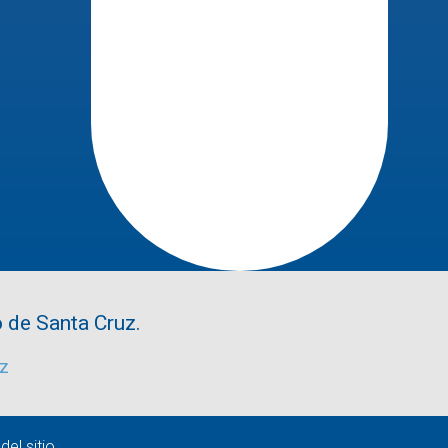
 de Santa Cruz.
uz
el sitio
.