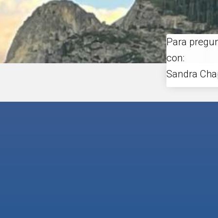
Para pregun
con:
Sandra Cha